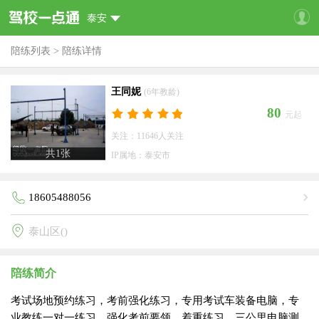
泰安
陪练列表
>
陪练详情
王同妮
(6年教龄)
80
元起
关注：11646人关注
共
1
张
IP属地：泰安市
18605488056
泰山区()
陪练简介
考试场地预约练习，考前强化练习，专用考试车装备电脑，专
业教练一对一练习，强化考前要领，着重练习。三公里电脑测