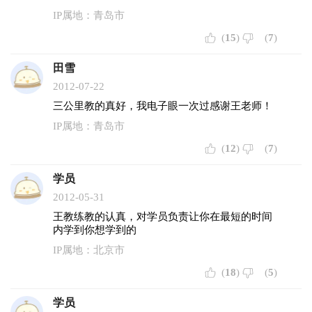
IP属地：青岛市
(
15
)
(
7
)
田雪
2012-07-22
三公里教的真好，我电子眼一次过感谢王老师！
IP属地：青岛市
(
12
)
(
7
)
学员
2012-05-31
王教练教的认真，对学员负责让你在最短的时间
内学到你想学到的
IP属地：北京市
(
18
)
(
5
)
学员