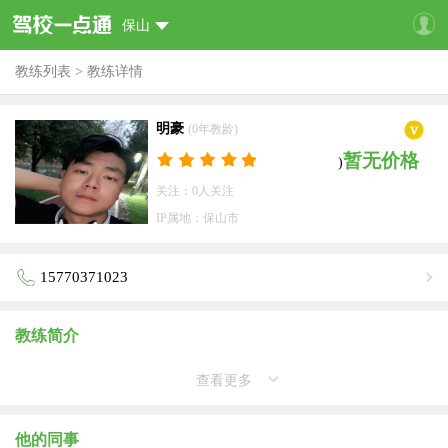
保山
教练列表
>
教练详情
明豪
(0年教龄)
暂无价格
)
关注：0人关注
IP属地：保山市
15770371023
教练简介
查看更多
他的同事