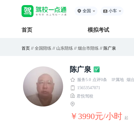
全国
小车
首页
模拟考试
首页 //
全国陪练
//
山东陪练
//
烟台市陪练
// 陈广泉
陈广泉
服务5.0
点评0条
IP属地
烟
15653547071
君悦驾校
￥3990元/小时
起