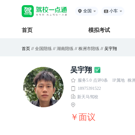
全国
小车
首页
模拟考试
首页 //
全国陪练
//
湖南陪练
//
株洲市陪练
// 吴宇翔
吴宇翔
服务5.0
点评0条
IP属地
株
18975391522
新天马驾校
￥面议