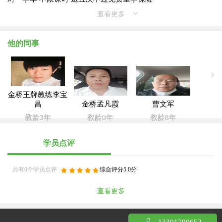
查看更多
他的同事
金桥王牌教练李宝
昌
金桥孟凡霞
曹文军
教龄3年
教龄0年
教龄8年
学员点评
共有0个学员点评
综合评分5.0分
查看更多