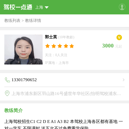
上海
教练列表
>
教练详情
郭士英
(10年教龄)
3000
元起
关注：0人关注
IP属地：上海市
13301790652
上海市浦东新区羽山路16号盛世年华社区(怡明驾校浦东分校)
教练简介
上海驾校招生C1 C2 D E A1 A3 B2 本驾校上海各区都有基地 一
对一学车 不限课时 送五次不过免费重学保险