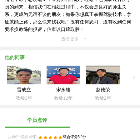
员的到来。相信我们在相处过程中，不仅会是良好的师生关
系，更成为无话不谈的朋友；如果你想真正掌握驾驶技术，拿
证就能上路，那么快来找我吧！没有任何恶习，没有收到任何
要求换教练的投诉，信奉以口碑取胜！
查看更多
他的同事
雷成立
宋永雄
赵德荣
教龄3年
教龄12年
教龄2年
学员点评
共有0个学员点评
综合评分5.0分