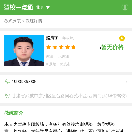
北京
教练列表
>
教练详情
赵清宇
(0年教龄)
暂无价格
)
关注：0人关注
IP属地：武威市
19909358880
甘肃省武威市凉州区皇台路同心苑小区-西南门(兴华伟驾校)
教练简介
本人为驾校专职教练，有多年的驾驶培训经验，教学经验丰
富，脾气好，对待学员有耐心，讲解细致，不仅可以针对考试