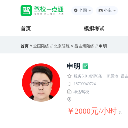
全国
小车
首页
模拟考试
首页 //
全国陪练
//
北京陪练
//
昌吉州陪练
// 申明
申明
服务5.0
点评0条
IP属地
昌
18709949724
坤达驾校
￥2000元/小时
起