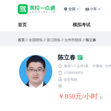
全国
小车
首页
模拟考试
首页 //
全国陪练
//
浙江陪练
//
台州市陪练
// 陈立春
陈立春
服务5.0
点评4条
IP属地
台
13586086850
信安驾校
￥850元/小时
起