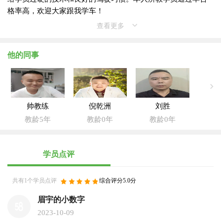
格率高，欢迎大家跟我学车！
查看更多
他的同事
帅教练
倪乾洲
刘胜
教龄5年
教龄0年
教龄0年
学员点评
共有1个学员点评
综合评分5.0分
眉宇的小数字
2023-10-09