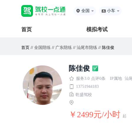
全国
小车
首页
模拟考试
首页 //
全国陪练
//
广东陪练
//
汕尾市陪练
// 陈佳俊
陈佳俊
服务3.0
点评0条
IP属地
汕
13751944183
乾盛驾校
￥2499元/小时
起