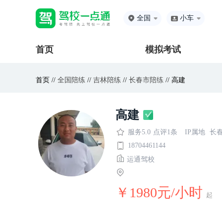
全国
小车
首页
模拟考试
首页 //
全国陪练
//
吉林陪练
//
长春市陪练
// 高建
高建
服务5.0
点评1条
IP属地
长
18704461144
运通驾校
￥1980元/小时
起