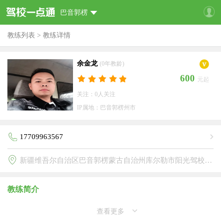
巴音郭楞
教练列表
>
教练详情
余金龙
(0年教龄)
600
元起
关注：0人关注
IP属地：巴音郭楞州市
17709963567
新疆维吾尔自治区巴音郭楞蒙古自治州库尔勒市阳光驾校(阳光驾校)
教练简介
查看更多