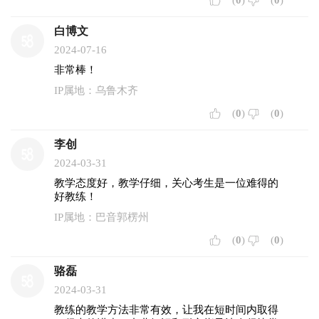
(
0
)
(
0
)
白博文
2024-07-16
非常棒！
IP属地：乌鲁木齐
(
0
)
(
0
)
李创
2024-03-31
教学态度好，教学仔细，关心考生是一位难得的
好教练！
IP属地：巴音郭楞州
(
0
)
(
0
)
骆磊
2024-03-31
教练的教学方法非常有效，让我在短时间内取得