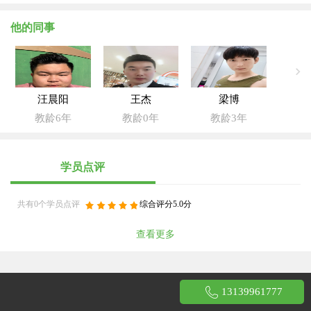
他的同事
汪晨阳
王杰
梁博
教龄6年
教龄0年
教龄3年
学员点评
共有0个学员点评
综合评分5.0分
查看更多
13139961777