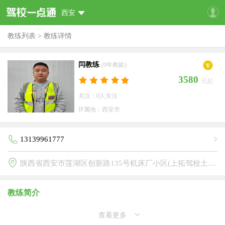
西安
教练列表
>
教练详情
闫教练
(0年教龄)
3580
元起
关注：0人关注
IP属地：西安市
13139961777
陕西省西安市莲湖区创新路135号机床厂小区(上拓驾校土门分校)
教练简介
查看更多