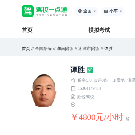
全国
小车
首页
模拟考试
首页 //
全国陪练
//
湖南陪练
//
湘潭市陪练
// 谭胜
谭胜
服务5.0
点评0条
IP属地
湘
15364149414
欣锐驾校
￥4800元/小时
起