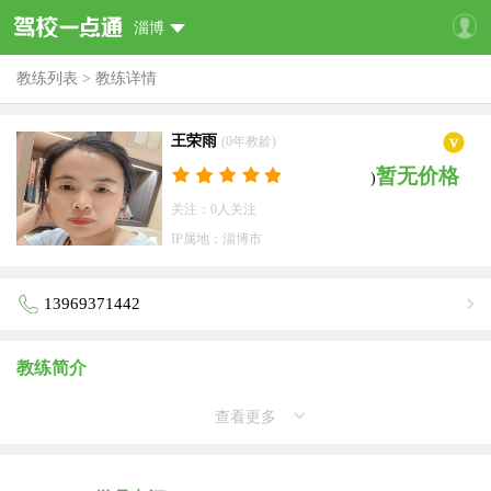
淄博
教练列表
>
教练详情
王荣雨
(0年教龄)
暂无价格
)
关注：0人关注
IP属地：淄博市
13969371442
教练简介
查看更多