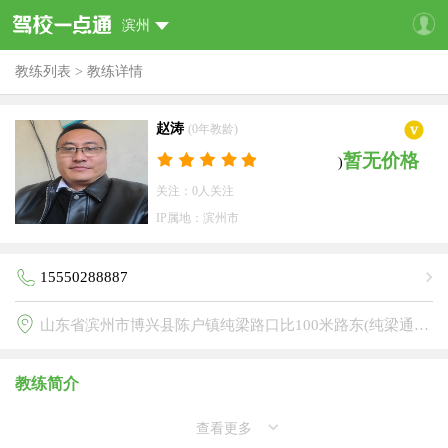
滨州
教练列表
>
教练详情
赵涛
(0年教龄)
暂无价格
)
关注：0人关注
IP属地：滨州市
15550288887
山东省滨州市博兴县陈户镇纯梁路口比100米路东(纯梁通达驾校)
教练简介
查看更多