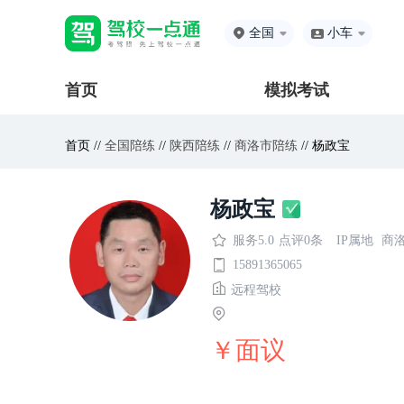
全国
小车
首页
模拟考试
首页 //
全国陪练
//
陕西陪练
//
商洛市陪练
// 杨政宝
杨政宝
服务5.0
点评0条
IP属地
商
15891365065
远程驾校
￥面议