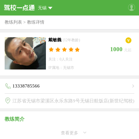
无锡
教练列表
>
教练详情
戴敏義
(12年教龄)
1000
元起
关注：0人关注
IP属地：无锡市
13338785566
江苏省无锡市梁溪区永乐东路9号无锡日航饭店(新世纪驾校)
教练简介
查看更多