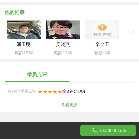
他的同事
潘玉明
吴晓燕
辛金玉
教龄15年
教龄13年
教龄0年
学员点评
共有0个学员点评
综合评分5.0分
查看更多
13338785566