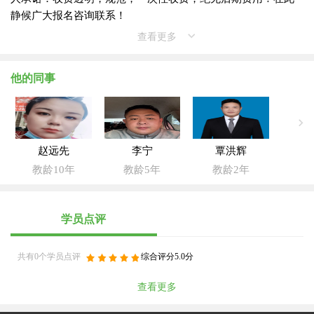
静候广大报名咨询联系！
查看更多
他的同事
赵远先
李宁
覃洪辉
教龄10年
教龄5年
教龄2年
学员点评
共有0个学员点评
综合评分5.0分
查看更多