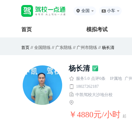
全国
小车
首页
模拟考试
首页 //
全国陪练
//
广东陪练
//
广州市陪练
// 杨长清
杨长清
服务5.0
点评0条
IP属地
广
18027262187
中凯驾校大沙地分校
￥4880元/小时
起