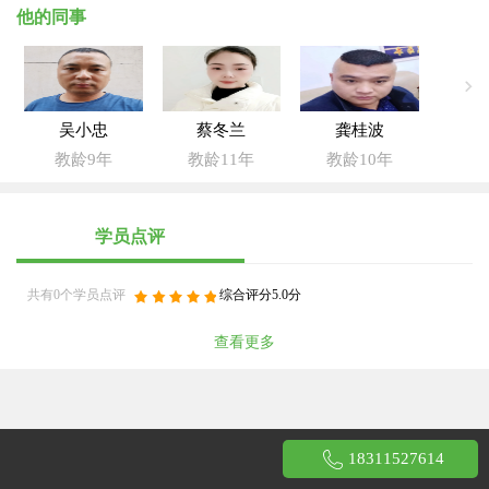
他的同事
吴小忠
蔡冬兰
龚桂波
教龄9年
教龄11年
教龄10年
学员点评
共有0个学员点评
综合评分5.0分
查看更多
18311527614