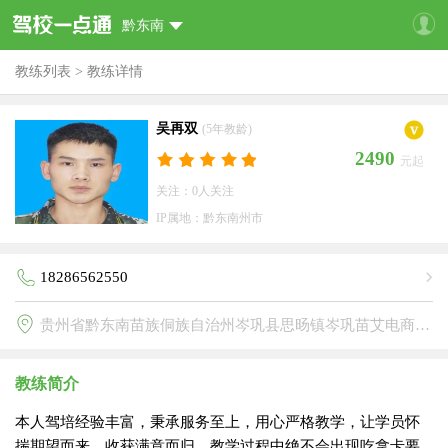
黔东南
教练列表
>
教练详情
吴再双
(5年教龄)
2490
元起
关注：0人关注
IP属地：黔东南州市
18286562550
贵州省黔东南苗族侗族自治州岑巩县思旸镇岑巩苗艾电商产业园岑巩职中(岑职驾校)
教练简介
本人驾培经验丰富，秉承服务至上，用心严格教学，让学员怀
揣期望而来，收获满意而归，教学过程中绝不会出现吃拿卡要