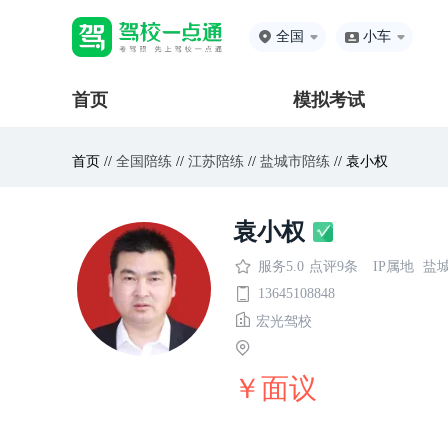
全国
小车
首页
模拟考试
首页 //
全国陪练
//
江苏陪练
//
盐城市陪练
// 袁小权
袁小权
服务5.0
点评9条
IP属地
盐
13645108848
宏光驾校
￥面议