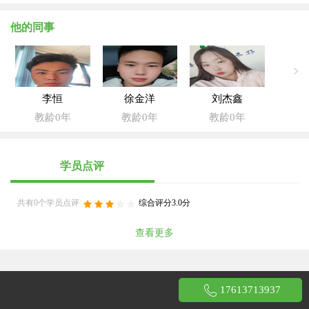
他的同事
李恒
徐金洋
刘杰鑫
教龄0年
教龄0年
教龄0年
学员点评
共有0个学员点评
综合评分3.0分
查看更多
17613713937