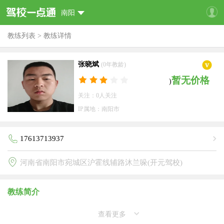
南阳
教练列表
>
教练详情
张晓斌
(0年教龄)
暂无价格
)
关注：0人关注
IP属地：南阳市
17613713937
河南省南阳市宛城区沪霍线辅路沐兰哚(开元驾校)
教练简介
查看更多