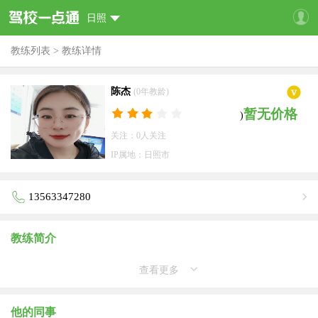
日照
教练列表
>
教练详情
陈杰
(0年教龄)
暂无价格
)
关注：0人关注
IP属地：日照市
13563347280
教练简介
查看更多
他的同事