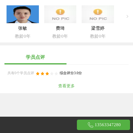
张敏
费琦
梁雪婷
教龄0年
教龄0年
教龄0年
学员点评
共有0个学员点评
综合评分3.0分
查看更多
13563347280