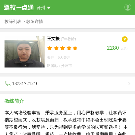
沧州
教练列表
>
教练详情
王文振
(7年教龄)
2280
元起
关注：0人关注
IP属地：沧州市
18731721210
教练简介
本人驾培经验丰富，秉承服务至上，用心严格教学，让学员怀
揣期望而来，收获满意而归，教学过程中绝不会出现吃拿卡要
等不良行为，我坚持，只为得到更多的学员的认可和选择！ 本
人承诺：收费透明，规范，一次性收费，绝无后期费用！在此