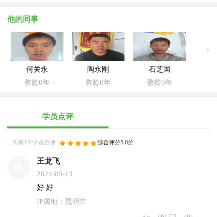
他的同事
何关永
陶永刚
石芝国
教龄0年
教龄0年
教龄0年
学员点评
共有1个学员点评
综合评分5.0分
王龙飞
2024-09-13
好 好
IP属地：昆明市