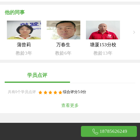
他的同事
蒲曾莉
万春生
塘厦153分校
教龄3年
教龄6年
教龄13年
学员点评
共有0个学员点评
综合评分5.0分
查看更多
18785626249