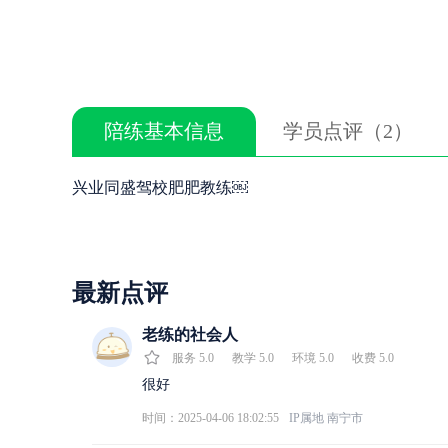
陪练基本信息
学员点评（2）
兴业同盛驾校肥肥教练￼
最新点评
老练的社会人
服务
5.0
教学
5.0
环境
5.0
收费
5.0
很好
时间：2025-04-06 18:02:55
IP属地
南宁市