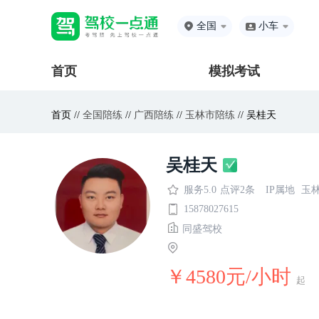
全国
小车
首页
模拟考试
首页 //
全国陪练
//
广西陪练
//
玉林市陪练
// 吴桂天
吴桂天
服务5.0
点评2条
IP属地
玉
15878027615
同盛驾校
￥4580元/小时
起