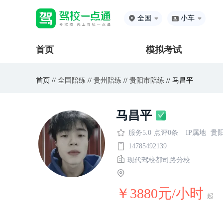
全国
小车
首页
模拟考试
首页 //
全国陪练
//
贵州陪练
//
贵阳市陪练
// 马昌平
马昌平
服务5.0
点评0条
IP属地
贵
14785492139
现代驾校都司路分校
￥3880元/小时
起