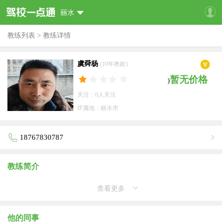
丽水
教练列表
>
教练详情
虞舜杨
(10年教龄)
暂无价格
)
关注：0人关注
IP属地：丽水市
18767830787
教练简介
查看更多
他的同事