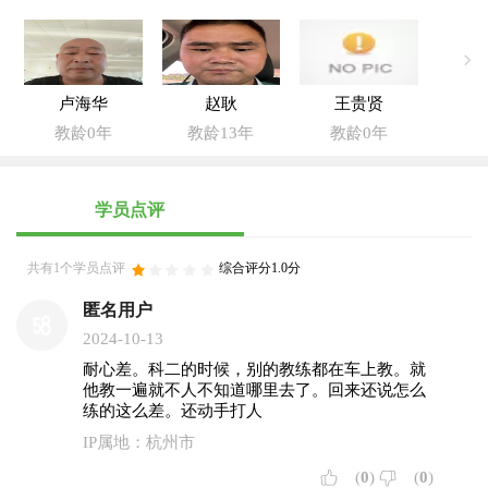
卢海华
赵耿
王贵贤
教龄0年
教龄13年
教龄0年
学员点评
共有1个学员点评
综合评分1.0分
匿名用户
2024-10-13
耐心差。科二的时候，别的教练都在车上教。就
他教一遍就不人不知道哪里去了。回来还说怎么
练的这么差。还动手打人
IP属地：杭州市
(
0
)
(
0
)