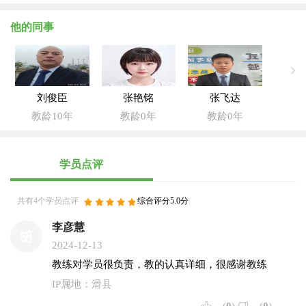
他的同事
刘俊臣
张艳铭
张飞达
教龄10年
教龄0年
教龄0年
学员点评
共有4个学员点评
综合评分5.0分
李彦慧
2024-12-13
教练对学员很负责，教的认真详细，很感谢教练
IP属地：滑县