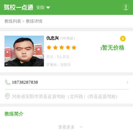
安阳
教练列表
>
教练详情
仇忠兴
(0年教龄)
暂无价格
)
关注：0人关注
IP属地：安阳市
18738287838
河南省安阳市滑县蓝盾驾校（北环路）(滑县蓝盾驾校)
教练简介
查看更多