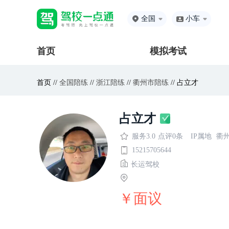
全国
小车
首页
模拟考试
首页 //
全国陪练
//
浙江陪练
//
衢州市陪练
// 占立才
占立才
服务3.0
点评0条
IP属地
衢
15215705644
长运驾校
￥面议