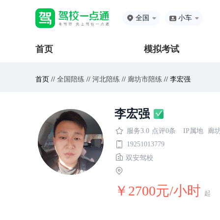
全国
小车
首页
模拟考试
首页 //
全国陪练
//
河北陪练
//
廊坊市陪练
// 李宏强
李宏强
服务3.0
点评0条
IP属地
廊
19251013779
双安驾校
￥2700元/小时
起