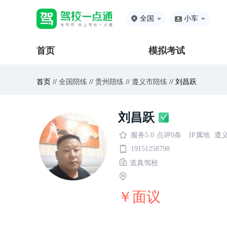
全国
小车
首页
模拟考试
首页 //
全国陪练
//
贵州陪练
//
遵义市陪练
// 刘昌跃
刘昌跃
服务5.0
点评0条
IP属地
遵
19151258798
道真驾校
￥面议