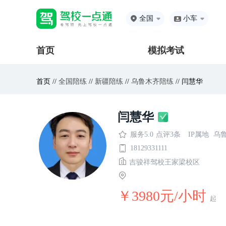
全国
小车
首页
模拟考试
首页 //
全国陪练
//
新疆陪练
//
乌鲁木齐陪练
// 闫慧华
闫慧华
服务5.0
点评3条
IP属地
乌
18129331111
吉骏祥驾校王家梁校区
￥3980元/小时
起