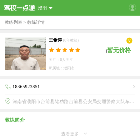
濮阳
教练列表
>
教练详情
王希涛
(0年教龄)
暂无价格
)
关注：0人关注
IP属地：濮阳市
18365923851
河南省濮阳市台前县铭功路台前县公安局交通警察大队车辆管理所(瑞通驾校)
教练简介
查看更多