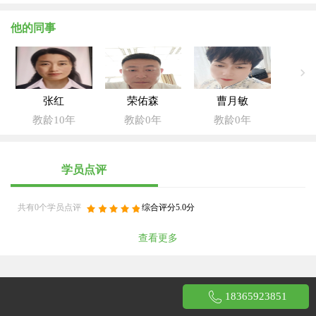
他的同事
张红
荣佑森
曹月敏
教龄10年
教龄0年
教龄0年
学员点评
共有0个学员点评
综合评分5.0分
查看更多
18365923851