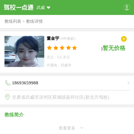
武威
教练列表
>
教练详情
董金宇
(0年教龄)
暂无价格
)
关注：0人关注
IP属地：武威市
18693659988
甘肃省武威市凉州区双城镇嘉祥社区(新北方驾校)
教练简介
查看更多