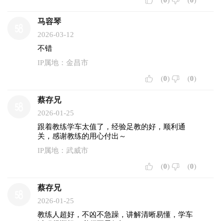
(
0
)
(
0
)
马容琴
2026-03-12
不错
IP属地：金昌市
(
0
)
(
0
)
蔡存兄
2026-01-25
跟着教练学车太值了，经验足教的好，顺利通
关，感谢教练的用心付出～
IP属地：武威市
(
0
)
(
0
)
蔡存兄
2026-01-25
教练人超好，不凶不急躁，讲解清晰易懂，学车