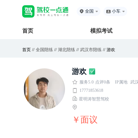
全国
小车
首页
模拟考试
首页 //
全国陪练
//
湖北陪练
//
武汉市陪练
// 游欢
游欢
服务5.0
点评0条
IP属地
武
17771853618
星明涛智慧驾校
￥面议