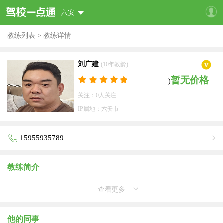
六安
教练列表
>
教练详情
刘广建
(10年教龄)
暂无价格
)
关注：0人关注
IP属地：六安市
15955935789
教练简介
查看更多
他的同事