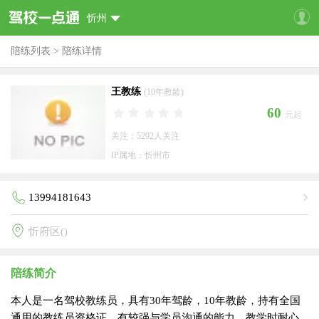
忻州
陪练列表
>
陪练详情
王教练
(10年教龄)
60
元起
关注：5292人关注
IP属地：忻州市
13994181643
忻府区()
陪练简介
本人是一名驾校教练员，具有30年驾龄，10年教龄，持有全国
通用的教练员资格证，有较强与学员沟通的能力，教学时耐心