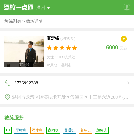
温州
教练列表
>
教练详情
夏定锋
(6年教龄)
6000
元起
关注：5039人关注
共
2
张
IP属地：温州市
13736992388
温州市龙湾区经济技术开发区滨海园区十三路六道288号(天平驾校)
教练服务
C1
平时班
双休班
夜间班
普通班
老年班
加急班