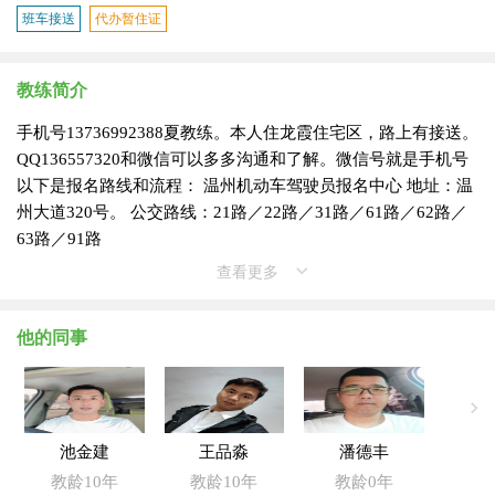
班车接送
代办暂住证
教练简介
手机号13736992388夏教练。本人住龙霞住宅区，路上有接送。
QQ136557320和微信可以多多沟通和了解。微信号就是手机号
以下是报名路线和流程： 温州机动车驾驶员报名中心 地址：温
州大道320号。 公交路线：21路／22路／31路／61路／62路／
63路／91路
查看更多
他的同事
池金建
王品淼
潘德丰
教龄10年
教龄10年
教龄0年