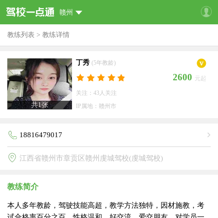
赣州
教练列表
>
教练详情
丁秀
(5年教龄)
2600
元起
关注：43人关注
共
1
张
IP属地：赣州市
18816479017
江西省赣州市章贡区赣州虔城驾校(虔城驾校)
教练简介
本人多年教龄，驾驶技能高超，教学方法独特，因材施教，考
试合格率百分之百。性格温和，好交流，爱交朋友，对学员一