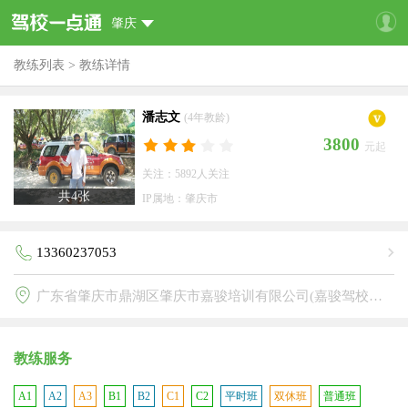
肇庆
教练列表
>
教练详情
潘志文
(4年教龄)
3800
元起
关注：5892人关注
共
4
张
IP属地：肇庆市
13360237053
广东省肇庆市鼎湖区肇庆市嘉骏培训有限公司(嘉骏驾校鼎湖分校)
教练服务
A1
A2
A3
B1
B2
C1
C2
平时班
双休班
普通班