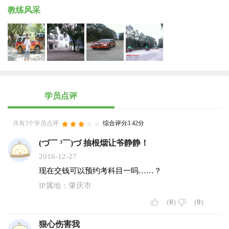
教练风采
学员点评
共有3个学员点评
综合评分3.42分
(づ￣ ³￣)づ 抽根烟让爷静静！
2016-12-27
现在交钱可以预约考科目一吗……？
IP属地：肇庆市
(
0
)
(
0
)
狠心伤害我