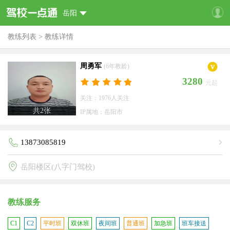
岳阳
教练列表
>
教练详情
周勇军
(6年教龄)
3280
元起
关注：1976人关注
共
2
张
IP属地：岳阳市
13873085819
岳阳楼区(八字门驾校)
教练服务
C1
C2
平时班
双休班
夜间班
普通班
加急班
班车接送