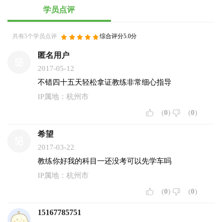
学员点评
共有5个学员点评
综合评分5.0分
匿名用户
2017-05-12
不错四十五天轻松拿证教练非常细心指导
IP属地：杭州市
(
0
)
(
0
)
希望
2017-03-22
教练你好我的科目一还没考可以先学车吗
IP属地：杭州市
(
0
)
(
0
)
15167785751