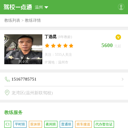
温州
教练列表
>
教练详情
丁选昆
(8年教龄)
5600
元起
关注：5555人关注
共
4
张
IP属地：温州市
15167785751
龙湾区(温州新联驾校)
教练服务
C1
平时班
双休班
夜间班
普通班
班车接送
代办暂住证