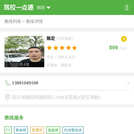
德阳
教练列表
>
教练详情
陈定
(19年教龄)
800
元起
关注：2996人关注
共
4
张
IP属地：德阳市
13881049108
四川省德阳市旌阳区G108(京昆线)(安弘驾校)
教练服务
C1
双休班
普通班
加急班
代办暂住证