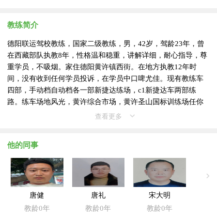
教练简介
德阳联运驾校教练，国家二级教练，男，42岁，驾龄23年，曾
在西藏部队执教8年，性格温和稳重，讲解详细，耐心指导，尊
重学员，不吸烟。家住德阳黄许镇西街。在地方执教12年时
间，没有收到任何学员投诉，在学员中口啤尤佳。现有教练车
四部，手动档自动档各一部新捷达练场，c1新捷达车两部练
路。练车场地风光，黄许综合市场，黄许圣山国标训练场任你
选择。本校特别推出分期付款模式，学员预约练车不用排队。
查看更多
欢迎加微ding0559
他的同事
唐健
唐礼
宋大明
教龄0年
教龄0年
教龄0年