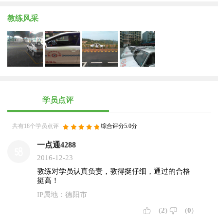
教练风采
学员点评
共有18个学员点评
综合评分5.0分
一点通4288
2016-12-23
教练对学员认真负责，教得挺仔细，通过的合格
挺高！
IP属地：德阳市
(
2
)
(
0
)