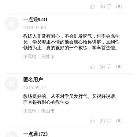
(
0
)
(
0
)
一点通9231
2019-07-08
教练人非常有耐心，不会乱发脾气，也不会骂学
员，学员哪里不懂的他会细心给你讲解，直到你
领悟为止，真的很好的一个教练，学车首选他。
IP属地：玉林市
(
2
)
(
0
)
匿名用户
2019-05-12
教练挺好的、从不对学员发脾气、又很好说话、
而且很有耐心的教学员
IP属地：佛山市
(
0
)
(
0
)
一点通1723