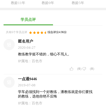
教龄11年
教龄0年
教龄5年
学员点评
共有6个学员点评
综合评分4.96分
匿名用户
2020-04-27
教练教学挺不错的，细心不骂人。
IP属地：百色市
(
0
)
(
0
)
一点通9446
2019-07-08
学车必须找到一个好教练，潘教练就是你们要找
的教练，选他你绝不后悔
IP属地：百色市