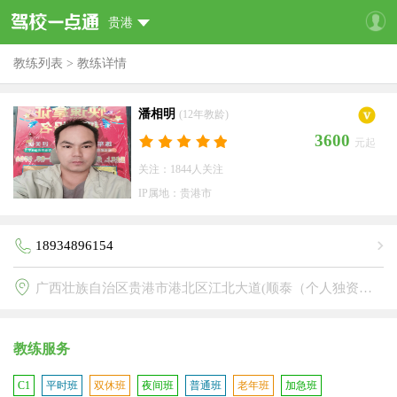
贵港
教练列表
>
教练详情
潘相明
(12年教龄)
3600
元起
关注：1844人关注
IP属地：贵港市
18934896154
广西壮族自治区贵港市港北区江北大道(顺泰（个人独资）驾校)
教练服务
C1
平时班
双休班
夜间班
普通班
老年班
加急班