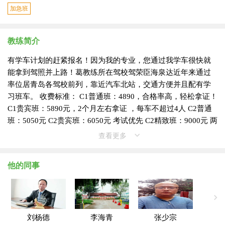
加急班
教练简介
有学车计划的赶紧报名！因为我的专业，您通过我学车很快就
能拿到驾照并上路！葛教练所在驾校驾荣臣海泉达近年来通过
率位居青岛各驾校前列，靠近汽车北站，交通方便并且配有学
习班车。 收费标准： C1普通班：4890，合格率高，轻松拿证！
C1贵宾班：5890元，2个月左右拿证 ，每车不超过4人 C2普通
班：5050元 C2贵宾班：6050元 考试优先 C2精致班：9000元 两
人一车，优先学车，节约时间 C2私人定制班：12000元 单人单
查看更多
车，随到随学，学车自主。 适用的学车方
他的同事
刘杨德
李海青
张少宗