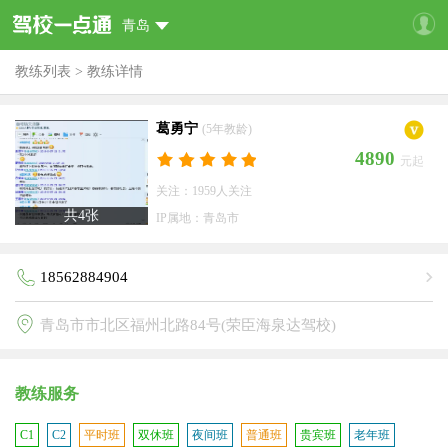
青岛
教练列表
>
教练详情
葛勇宁
(5年教龄)
4890
元起
关注：1959人关注
共
4
张
IP属地：青岛市
18562884904
青岛市市北区福州北路84号(荣臣海泉达驾校)
教练服务
C1
C2
平时班
双休班
夜间班
普通班
贵宾班
老年班